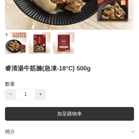
睿清湯牛筋腩(急凍-18°C) 500g
數量
−
+
加至購物車
簡介
−