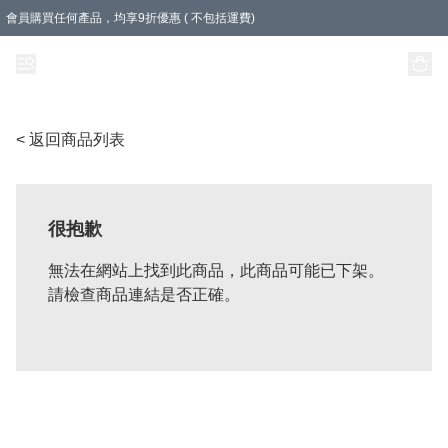
會員購買任何產品，均享9折優惠 ( 不包括運費)
急凍盒裝產品滿$500，即享即享免運費優惠！（適用於 本地送貨、本地取貨 )
樽裝產品滿$800，即享即享免運費優惠！
< 返回商品列表
很抱歉
無法在網站上找到此商品，此商品可能已下架。
請檢查商品連結是否正確。