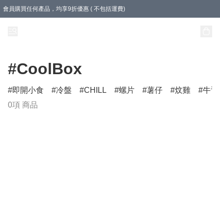
會員購買任何產品，均享9折優惠 ( 不包括運費)
急凍盒裝產品滿$500，即享即享免運費優惠！（適用於 本地送貨、本地取貨 )
樽裝產品滿$800，即享即享免運費優惠！
#CoolBox
即開小食
冷盤
CHILL
螺片
薯仔
炆雞
牛舌
0項 商品