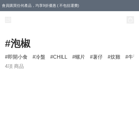
會員購買任何產品，均享9折優惠 ( 不包括運費)
急凍盒裝產品滿$500，即享即享免運費優惠！（適用於 本地送貨、本地取貨 )
樽裝產品滿$800，即享即享免運費優惠！
#泡椒
即開小食
冷盤
CHILL
螺片
薯仔
炆雞
牛舌
4項 商品