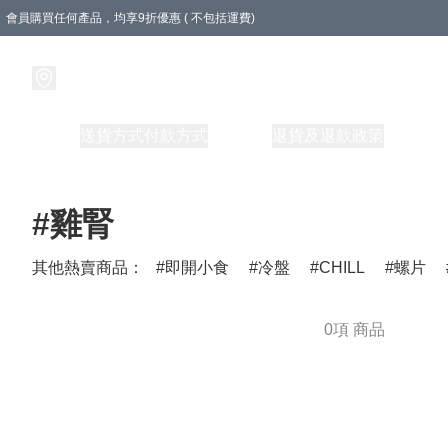
會員購買任何產品，均享9折優惠 ( 不包括運費)
急凍盒裝產品滿$500，即享即享免運費優惠！（適用於 本地送貨、本地取貨 )
樽裝產品滿$800，即享即享免運費優惠！
商品
送貨方式
付款方式
關於我們
退貨及退款政策
順豐營業
#雞腎
其他熱賣商品：
即開小食
冷盤
CHILL
螺片
0項 商品