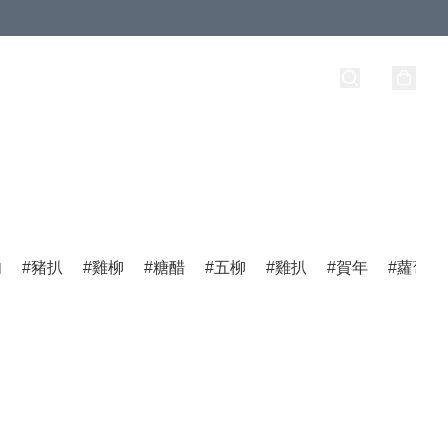
肉
豬扒
雞柳
糖醋
五柳
雞扒
賀年
蘿蔔榚