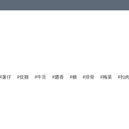
點/順豐站
薯仔
炆雞
牛舌
醬香
糖
排骨
梅菜
扣